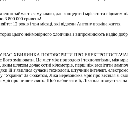
хненно займається музикою, дає концерти і мріє стати відомим пі
о 3 800 000 гривень!
йте: 12 років і три місяці, які відвели Антону врачіна життя.
ся історію цього неймовірного хлопчика з випромінюють надію до
Є У ВАС ХВИЛИНКА ПОГОВОРИТИ ПРО ЕЛЕКТРОПОСТАЧ
ує його змінювати. Це міст між природою і технологіями, між мрі
 яким шляхом долає сотні кілометрів, перш ніж засвітити лампоч
ки їй з’явилися сучасні технології, штучний інтелект, електромо
лу "Україна"
За сюжетом, Ліка Березовська мріє про весілля зі св
ся мрії про пишне свято. Щоб наблизити її, Ліка влаштовується 