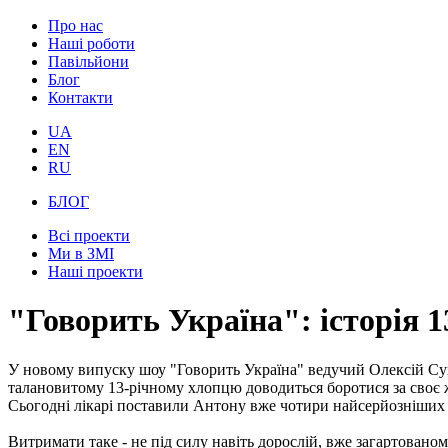
Про нас
Наші роботи
Павільйони
Блог
Контакти
UA
EN
RU
БЛОГ
Всі проекти
Ми в ЗМІ
Наші проекти
"Говорить Україна": історія 
У новому випуску шоу "Говорить Україна" ведучий Олексій Су
талановитому 13-річному хлопцю доводиться боротися за своє 
Сьогодні лікарі поставили Антону вже чотири найсерйозніших д
Витримати таке - не під силу навіть дорослій, вже загартовано