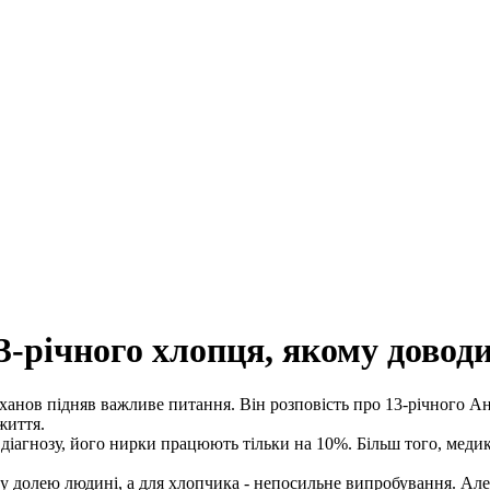
13-річного хлопця, якому довод
ханов підняв важливе питання. Він розповість про 13-річного А
життя.
іагнозу, його нирки працюють тільки на 10%. Більш того, медик
му долею людині, а для хлопчика - непосильне випробування. Але