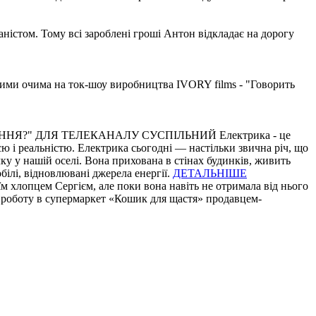
аністом. Тому всі зароблені гроші Антон відкладає на дорогу
брими очима на ток-шоу виробництва IVORY films - "Говорить
АННЯ?" ДЛЯ ТЕЛЕКАНАЛУ СУСПІЛЬНИЙ
Електрика - це
єю і реальністю. Електрика сьогодні — настільки звична річ, що
ку у нашій оселі. Вона прихована в стінах будинків, живить
білі, відновлювані джерела енергії.
ДЕТАЛЬНІШЕ
оїм хлопцем Сергієм, але поки вона навіть не отримала від нього
на роботу в супермаркет «Кошик для щастя» продавцем-