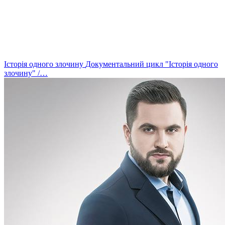
Історія одного злочину
Документальний цикл "Історія одного
злочину" /…