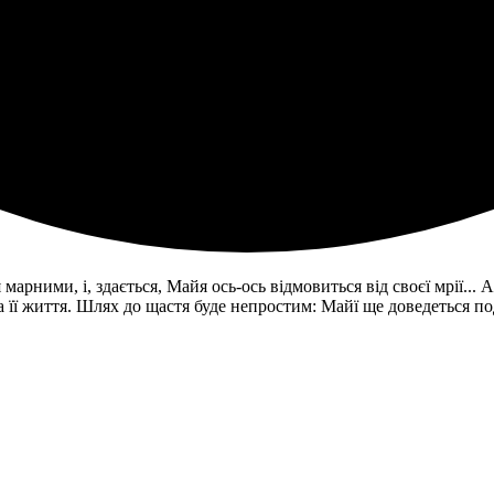
рними, і, здається, Майя ось-ось відмовиться від своєї мрії... 
ила її життя. Шлях до щастя буде непростим: Майї ще доведеться 