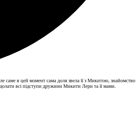
Але саме в цей момент сама доля звела її з Микитою, знайомство
подолати всі підступи дружини Микити Лери та її мами.