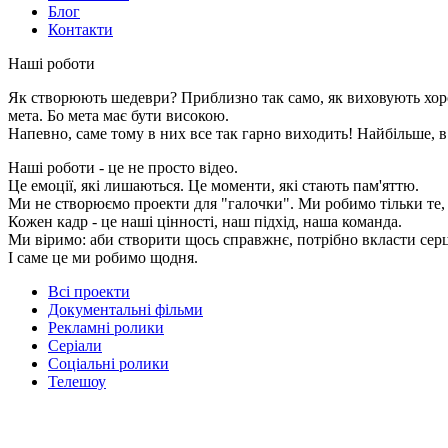
Блог
Контакти
Наші роботи
Як створюють шедеври? Приблизно так само, як виховують хор
мета. Бо мета має бути високою.
Напевно, саме тому в них все так гарно виходить! Найбільше, в
Наші роботи - це не просто відео.
Це емоції, які лишаються. Це моменти, які стають пам'яттю.
Ми не створюємо проекти для "галочки". Ми робимо тільки те, 
Кожен кадр - це наші цінності, наш підхід, наша команда.
Ми віримо: аби створити щось справжнє, потрібно вкласти серц
І саме це ми робимо щодня.
Всі проекти
Документальні фільми
Рекламні ролики
Серіали
Соціальні ролики
Телешоу