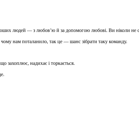
оших людей — з любов’ю й за допомогою любові. Ви ніколи не с
 чому нам поталанило, так це — шанс зібрати таку команду.
що захоплює, надихає і торкається.
е.