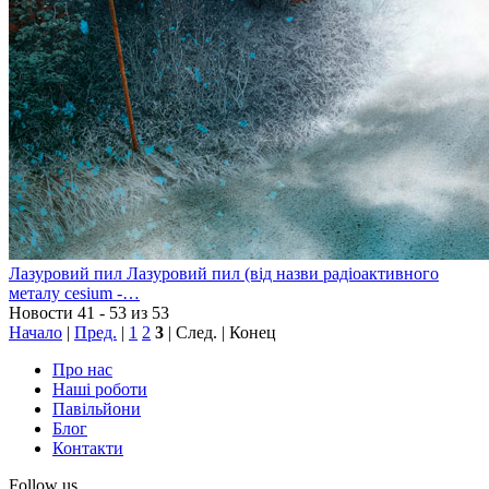
Лазуровий пил
Лазуровий пил (від назви радіоактивного
металу cesium -…
Новости 41 - 53 из 53
Начало
|
Пред.
|
1
2
3
| След. | Конец
Про нас
Наші роботи
Павільйони
Блог
Контакти
Follow us