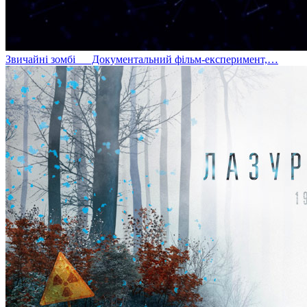
Звичайні зомбі
Документальний фільм-експеримент,…