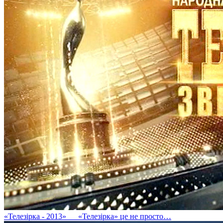
«Телезірка - 2013»
«Телезірка» це не просто…