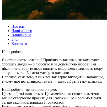
Про нас
Наші роботи
Павільйони
Блог
Контакти
Наші роботи
Як створюють шедеври? Приблизно так само, як виховують
хороших людей — з любов’ю й за допомогою любові. Ви
ніколи не створите щось видатне, якщо шедевральність твору
— це й є мета. Бо мета має бути високою.
Напевно, саме тому в них все так гарно виходить! Найбільше,
в чому нам поталанило, так це — шанс зібрати таку команду.
Наші роботи - це не просто відео.
Це емоції, які лишаються. Це моменти, які стають пам'яттю.
Ми не створюємо проекти для "галочки". Ми робимо тільки
те, що захоплює, надихає і торкається.
Кожен кадр - це наші цінності, наш підхід, наша команда.