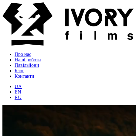
Про нас
Наші роботи
Павільйони
Блог
Контакти
UA
EN
RU