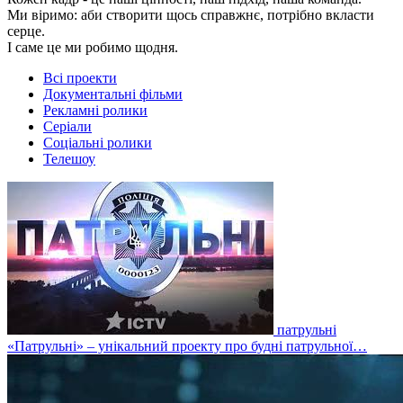
Ми віримо: аби створити щось справжнє, потрібно вкласти
серце.
І саме це ми робимо щодня.
Всі проекти
Документальні фільми
Рекламні ролики
Серіали
Соціальні ролики
Телешоу
патрульні
«Патрульні» – унікальний проекту про будні патрульної…