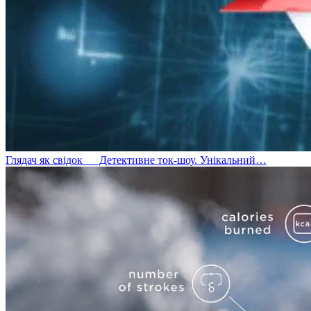
Глядач як свідок
Детективне ток-шоу. Унікальний…