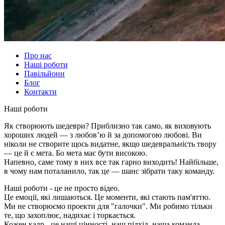
Про нас
Наші роботи
Павільйони
Блог
Контакти
Наші роботи
Як створюють шедеври? Приблизно так само, як виховують
хороших людей — з любов’ю й за допомогою любові. Ви
ніколи не створите щось видатне, якщо шедевральність твору
— це й є мета. Бо мета має бути високою.
Напевно, саме тому в них все так гарно виходить! Найбільше,
в чому нам поталанило, так це — шанс зібрати таку команду.
Наші роботи - це не просто відео.
Це емоції, які лишаються. Це моменти, які стають пам'яттю.
Ми не створюємо проекти для "галочки". Ми робимо тільки
те, що захоплює, надихає і торкається.
Кожен кадр - це наші цінності, наш підхід, наша команда.