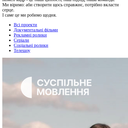
Ми віримо: аби створити щось справжнє, потрібно вкласти
серце.
І саме це ми робимо щодня.
Всі проекти
Документальні фільми
Рекламні ролики
Серіали
Соціальні ролики
Телешоу