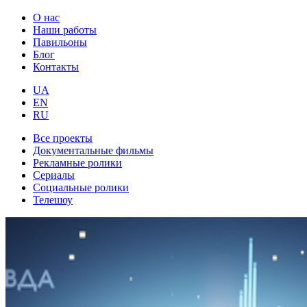
О нас
Наши работы
Павильоны
Блог
Контакты
UA
EN
RU
Все проекты
Документальные фильмы
Рекламные ролики
Сериалы
Социальные ролики
Телешоу