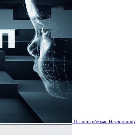
Планета обезьян
Научно-попу