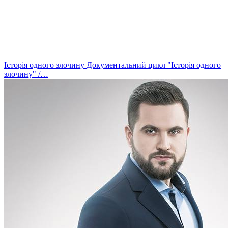
Історія одного злочину
Документальний цикл "Історія одного
злочину" /…