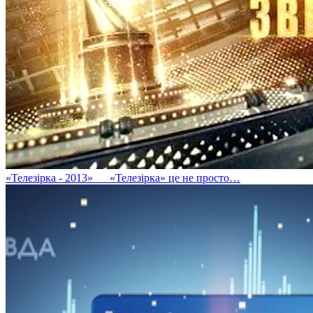
«Телезірка - 2013»
«Телезірка» це не просто…