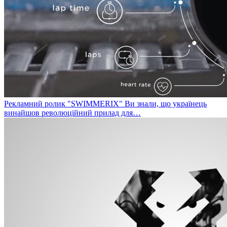
Рекламний ролик "SWIMMERIX"
Ви знали, що українець
винайшов революційний прилад для…