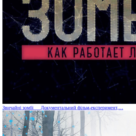
Звичайні зомбі
Документальний фільм-експеримент,…