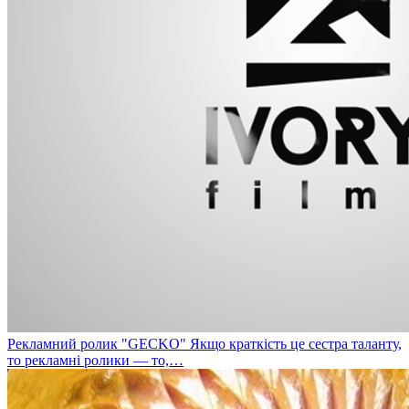
Рекламний ролик "GECKO"
Якщо краткість це сестра таланту,
то рекламні ролики — то,…