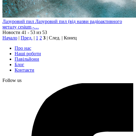
Лазуровий пил
Лазуровий пил (від назви радіоактивного
металу cesium -…
Новости 41 - 53 из 53
Начало
|
Пред.
|
1
2
3
| След. | Конец
Про нас
Наші роботи
Павільйони
Блог
Контакти
Follow us