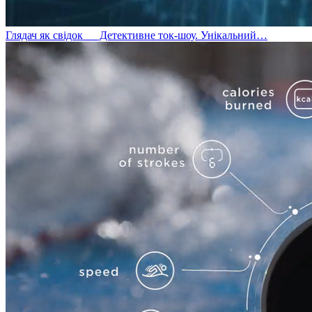
Глядач як свідок
Детективне ток-шоу. Унікальний…