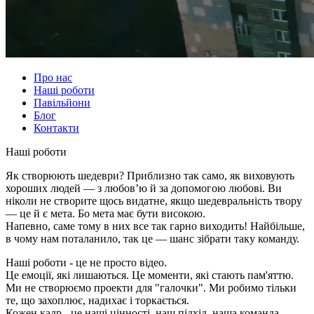
Про нас
Наші роботи
Павільйони
Блог
Контакти
Наші роботи
Як створюють шедеври? Приблизно так само, як виховують
хороших людей — з любов’ю й за допомогою любові. Ви
ніколи не створите щось видатне, якщо шедевральність твору
— це й є мета. Бо мета має бути високою.
Напевно, саме тому в них все так гарно виходить! Найбільше,
в чому нам поталанило, так це — шанс зібрати таку команду.
Наші роботи - це не просто відео.
Це емоції, які лишаються. Це моменти, які стають пам'яттю.
Ми не створюємо проекти для "галочки". Ми робимо тільки
те, що захоплює, надихає і торкається.
Кожен кадр - це наші цінності, наш підхід, наша команда.