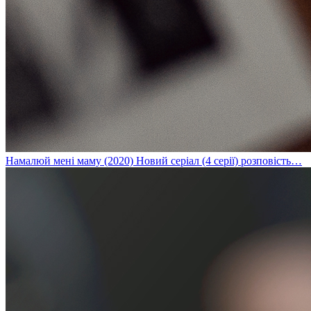
Намалюй мені маму
(2020) Новий серіал (4 серії) розповість…