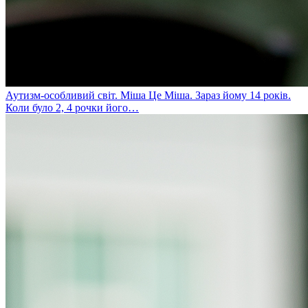
Аутизм-особливий світ. Міша
Це Міша. Зараз йому 14 років.
Коли було 2, 4 рочки його…