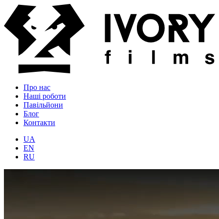
Про нас
Наші роботи
Павільйони
Блог
Контакти
UA
EN
RU