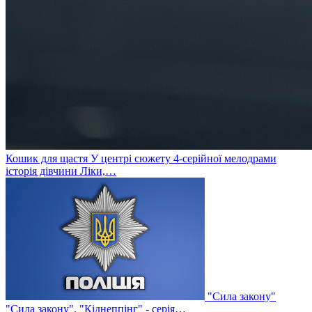
Кошик для щастя
У центрі сюжету 4-серійної мелодрами
історія дівчини Ліки,…
"Сила закону"
"Сила закону". "Кіднеппінг" - серія…