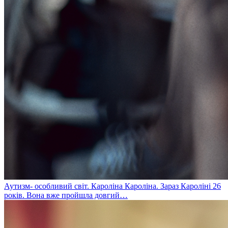
Аутизм- особливий світ. Кароліна
Кароліна. Зараз Кароліні 26
років. Вона вже пройшла довгий…