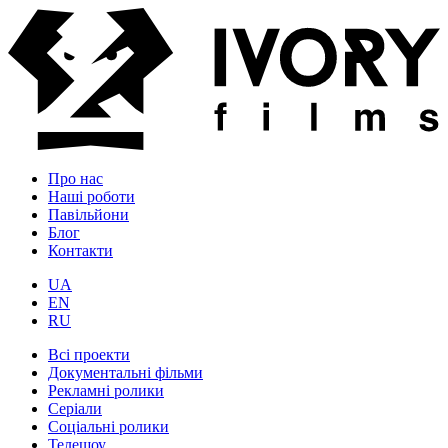
Про нас
Наші роботи
Павільйони
Блог
Контакти
UA
EN
RU
Всі проекти
Документальні фільми
Рекламні ролики
Серіали
Соціальні ролики
Телешоу