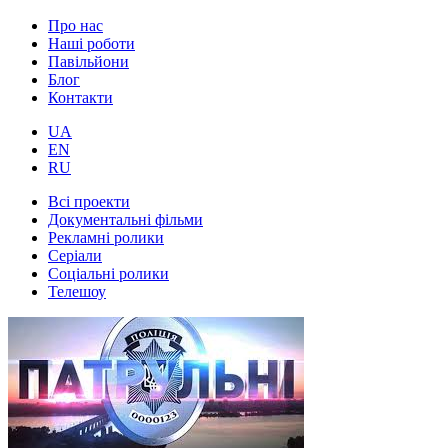
Про нас
Наші роботи
Павільйони
Блог
Контакти
UA
EN
RU
Всі проекти
Документальні фільми
Рекламні ролики
Серіали
Соціальні ролики
Телешоу