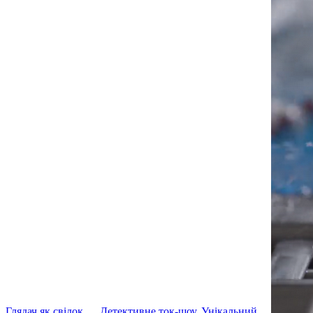
Глядач як свідок
Детективне ток-шоу. Унікальний…