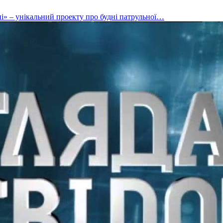
і» – унікальний проекту про будні патрульної…