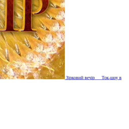
Зірковий вечір
Ток-шоу в