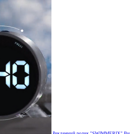
Рекламний ролик "SWIMMERIX"
Ви