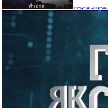
патрульні
«Патрульн