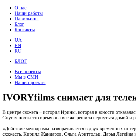
О нас
Наши работы
Павильоны
Блог
Контакты
UA
EN
RU
БЛОГ
Все проекты
Мы в СМИ
Наши проекты
IVORYfilms снимает для тел
В центре сюжета – история Ирины, которая в юности отказалас
Спустя почти это время она все же решила вернуться домой и р
«Действие мелодрамы разворачивается в двух временных интер
схожесть. Кирилл Жандаров, Ольга Арнтгольц, Дарья Легейда