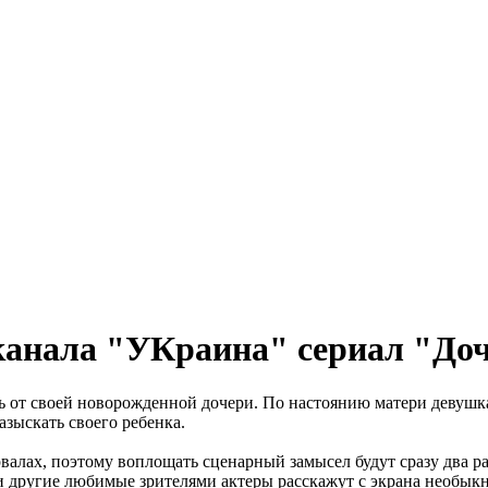
еканала "УКраина" сериал "До
ь от своей новорожденной дочери. По настоянию матери девушка 
азыскать своего ребенка.
валах, поэтому воплощать сценарный замысел будут сразу два р
 и другие любимые зрителями актеры расскажут с экрана необы