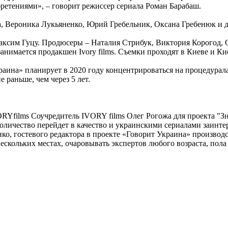
бретениями», – говорит режиссер сериала Роман Барабаш.
 Вероника Лукьяненко, Юрий Гребельник, Оксана Гребенюк и д
аксим Гуцу. Продюсеры – Наталия Стрибук, Виктория Корогод, 
анимается продакшен Ivory films. Съемки проходят в Киеве и Ки
аина» планирует в 2020 году концентрироваться на процедурала
 раньше, чем через 5 лет.
ORYfilms
Соучредитель IVORY films Олег Рогожа для проекта "З
личество перейдет в качество и украинскими сериалами заинтере
о, гостевого редактора в проекте «Говорит Украина» производс
скольких местах, очаровывать экспертов любого возраста, пола 