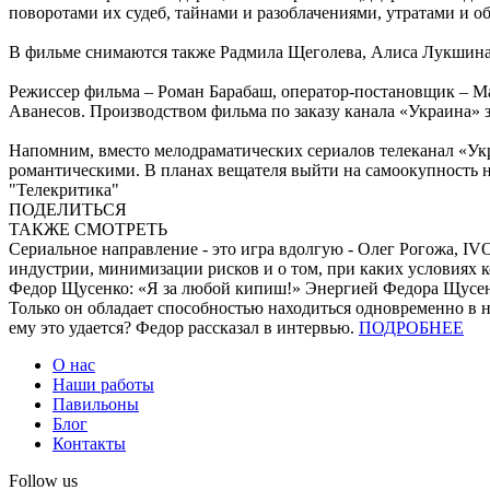
поворотами их судеб, тайнами и разоблачениями, утратами и о
В фильме снимаются также Радмила Щеголева, Алиса Лукшина,
Режиссер фильма – Роман Барабаш, оператор-постановщик – М
Аванесов. Производством фильма по заказу канала «Украина» з
Напомним, вместо мелодраматических сериалов телеканал «Укр
романтическими. В планах вещателя выйти на самоокупность не
"Телекритика"
ПОДЕЛИТЬСЯ
ТАКЖЕ СМОТРЕТЬ
Сериальное направление - это игра вдолгую - Олег Рогожа, IV
индустрии, минимизации рисков и о том, при каких условиях ко
Федор Щусенко: «Я за любой кипиш!»
Энергией Федора Щусенк
Только он обладает способностью находиться одновременно в не
ему это удается? Федор рассказал в интервью.
ПОДРОБНЕЕ
О нас
Наши работы
Павильоны
Блог
Контакты
Follow us