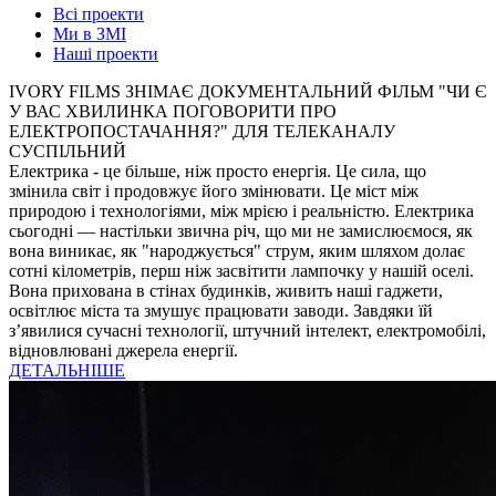
Всі проекти
Ми в ЗМІ
Наші проекти
IVORY FILMS ЗНІМАЄ ДОКУМЕНТАЛЬНИЙ ФІЛЬМ "ЧИ Є
У ВАС ХВИЛИНКА ПОГОВОРИТИ ПРО
ЕЛЕКТРОПОСТАЧАННЯ?" ДЛЯ ТЕЛЕКАНАЛУ
СУСПІЛЬНИЙ
Електрика - це більше, ніж просто енергія. Це сила, що
змінила світ і продовжує його змінювати. Це міст між
природою і технологіями, між мрією і реальністю. Електрика
сьогодні — настільки звична річ, що ми не замислюємося, як
вона виникає, як "народжується" струм, яким шляхом долає
сотні кілометрів, перш ніж засвітити лампочку у нашій оселі.
Вона прихована в стінах будинків, живить наші гаджети,
освітлює міста та змушує працювати заводи. Завдяки їй
з’явилися сучасні технології, штучний інтелект, електромобілі,
відновлювані джерела енергії.
ДЕТАЛЬНІШЕ