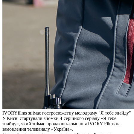
IVORYfilms знімає гостросюжетну мелодраму "Я тебе знайду"
У Києві стартували зйомки 4-серійного серіалу «Я тебе
знайду», який знімає продакшн-компанія IVORY Films на
замовлення телеканалу «Україна».